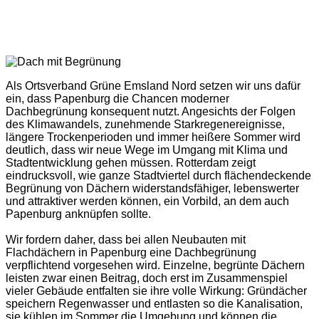
Als Ortsverband Grüne Emsland Nord setzen wir uns dafür
ein, dass Papenburg die Chancen moderner
Dachbegrünung konsequent nutzt. Angesichts der Folgen
des Klimawandels, zunehmende Starkregenereignisse,
längere Trockenperioden und immer heißere Sommer wird
deutlich, dass wir neue Wege im Umgang mit Klima und
Stadtentwicklung gehen müssen. Rotterdam zeigt
eindrucksvoll, wie ganze Stadtviertel durch flächendeckende
Begrünung von Dächern widerstandsfähiger, lebenswerter
und attraktiver werden können, ein Vorbild, an dem auch
Papenburg anknüpfen sollte.
Wir fordern daher, dass bei allen Neubauten mit
Flachdächern in Papenburg eine Dachbegrünung
verpflichtend vorgesehen wird. Einzelne, begrünte Dächern
leisten zwar einen Beitrag, doch erst im Zusammenspiel
vieler Gebäude entfalten sie ihre volle Wirkung: Gründächer
speichern Regenwasser und entlasten so die Kanalisation,
sie kühlen im Sommer die Umgebung und können die