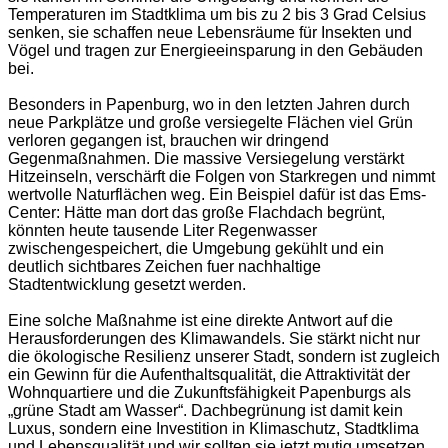
Temperaturen im Stadtklima um bis zu 2 bis 3 Grad Celsius
senken, sie schaffen neue Lebensräume für Insekten und
Vögel und tragen zur Energieeinsparung in den Gebäuden
bei.
Besonders in Papenburg, wo in den letzten Jahren durch
neue Parkplätze und große versiegelte Flächen viel Grün
verloren gegangen ist, brauchen wir dringend
Gegenmaßnahmen. Die massive Versiegelung verstärkt
Hitzeinseln, verschärft die Folgen von Starkregen und nimmt
wertvolle Naturflächen weg. Ein Beispiel dafür ist das Ems-
Center: Hätte man dort das große Flachdach begrünt,
könnten heute tausende Liter Regenwasser
zwischengespeichert, die Umgebung gekühlt und ein
deutlich sichtbares Zeichen fuer nachhaltige
Stadtentwicklung gesetzt werden.
Eine solche Maßnahme ist eine direkte Antwort auf die
Herausforderungen des Klimawandels. Sie stärkt nicht nur
die ökologische Resilienz unserer Stadt, sondern ist zugleich
ein Gewinn für die Aufenthaltsqualität, die Attraktivität der
Wohnquartiere und die Zukunftsfähigkeit Papenburgs als
„grüne Stadt am Wasser“. Dachbegrünung ist damit kein
Luxus, sondern eine Investition in Klimaschutz, Stadtklima
und Lebensqualität und wir sollten sie jetzt mutig umsetzen.