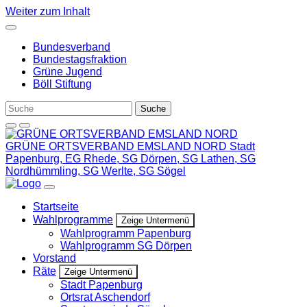
Weiter zum Inhalt
Bundesverband
Bundestagsfraktion
Grüne Jugend
Böll Stiftung
GRÜNE ORTSVERBAND EMSLAND NORD
Stadt
Papenburg, EG Rhede, SG Dörpen, SG Lathen, SG
Nordhümmling, SG Werlte, SG Sögel
Startseite
Wahlprogramme
Zeige Untermenü
Wahlprogramm Papenburg
Wahlprogramm SG Dörpen
Vorstand
Räte
Zeige Untermenü
Stadt Papenburg
Ortsrat Aschendorf