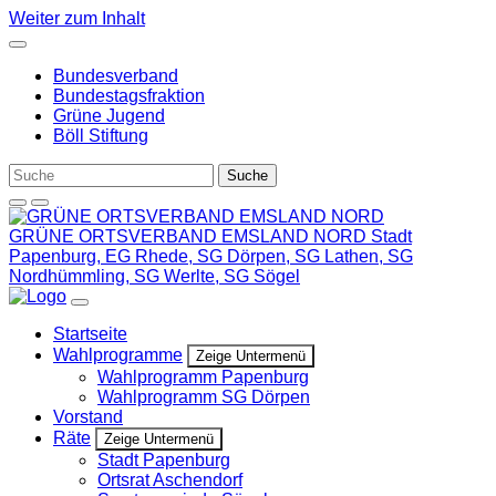
Weiter zum Inhalt
Bundesverband
Bundestagsfraktion
Grüne Jugend
Böll Stiftung
GRÜNE ORTSVERBAND EMSLAND NORD
Stadt
Papenburg, EG Rhede, SG Dörpen, SG Lathen, SG
Nordhümmling, SG Werlte, SG Sögel
Startseite
Wahlprogramme
Zeige Untermenü
Wahlprogramm Papenburg
Wahlprogramm SG Dörpen
Vorstand
Räte
Zeige Untermenü
Stadt Papenburg
Ortsrat Aschendorf