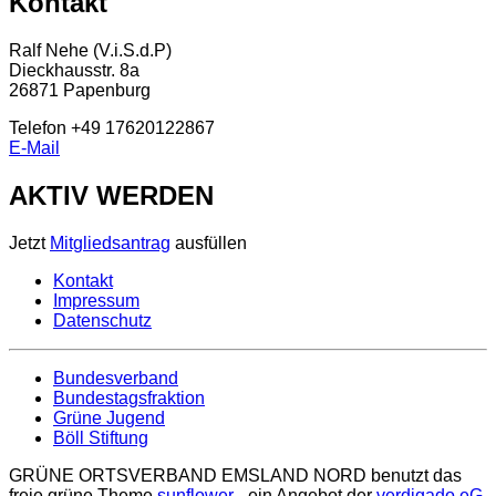
Kontakt
Ralf Nehe (V.i.S.d.P)
Dieckhausstr. 8a
26871 Papenburg
Telefon +49 17620122867
E-Mail
AKTIV WERDEN
Jetzt
Mitgliedsantrag
ausfüllen
Kontakt
Impressum
Datenschutz
Bundesverband
Bundestagsfraktion
Grüne Jugend
Böll Stiftung
GRÜNE ORTSVERBAND EMSLAND NORD benutzt das
freie grüne Theme
sunflower
‐ ein Angebot der
verdigado eG
.