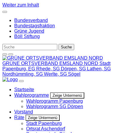
Weiter zum Inhalt
Bundesverband
Bundestagsfraktion
Grüne Jugend
Böll Stiftung
GRÜNE ORTSVERBAND EMSLAND NORD
Stadt
Papenburg, EG Rhede, SG Dörpen, SG Lathen, SG
Nordhümmling, SG Werlte, SG Sögel
Startseite
Wahlprogramme
Zeige Untermenü
Wahlprogramm Papenburg
Wahlprogramm SG Dörpen
Vorstand
Räte
Zeige Untermenü
Stadt Papenburg
Ortsrat Aschendorf