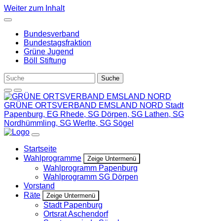
Weiter zum Inhalt
Bundesverband
Bundestagsfraktion
Grüne Jugend
Böll Stiftung
GRÜNE ORTSVERBAND EMSLAND NORD
Stadt
Papenburg, EG Rhede, SG Dörpen, SG Lathen, SG
Nordhümmling, SG Werlte, SG Sögel
Startseite
Wahlprogramme
Zeige Untermenü
Wahlprogramm Papenburg
Wahlprogramm SG Dörpen
Vorstand
Räte
Zeige Untermenü
Stadt Papenburg
Ortsrat Aschendorf