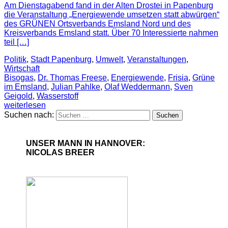
Am Dienstagabend fand in der Alten Drostei in Papenburg
die Veranstaltung „Energiewende umsetzen statt abwürgen“
des GRÜNEN Ortsverbands Emsland Nord und des
Kreisverbands Emsland statt. Über 70 Interessierte nahmen
teil […]
Politik
,
Stadt Papenburg
,
Umwelt
,
Veranstaltungen
,
Wirtschaft
Bisogas
,
Dr. Thomas Freese
,
Energiewende
,
Frisia
,
Grüne
im Emsland
,
Julian Pahlke
,
Olaf Weddermann
,
Sven
Geigold
,
Wasserstoff
weiterlesen
Suchen nach:
UNSER MANN IN HANNOVER:
NICOLAS BREER